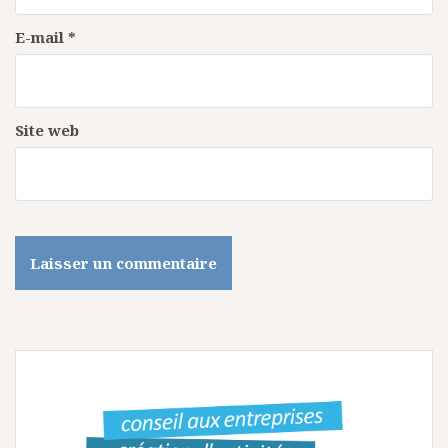
t
i
E-mail
*
c
l
e
Site web