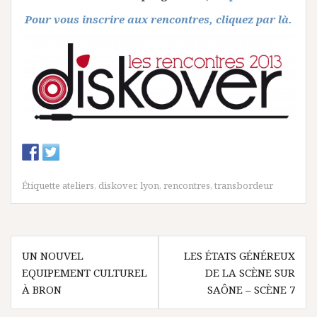
Pour vous inscrire aux rencontres, cliquez par là.
Étiquette
ateliers
,
diskover
,
lyon
,
rencontres
,
transbordeur
N
UN NOUVEL
LES ÉTATS GÉNÉREUX
EQUIPEMENT CULTUREL
DE LA SCÈNE SUR
a
À BRON
SAÔNE – SCÈNE 7
v