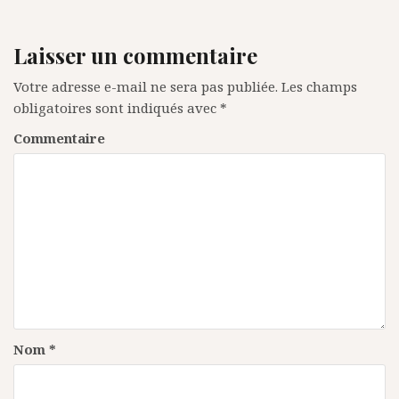
i
g
Laisser un commentaire
a
Votre adresse e-mail ne sera pas publiée.
Les champs
t
obligatoires sont indiqués avec
*
i
Commentaire
o
n
d
e
l
’
a
Nom
*
r