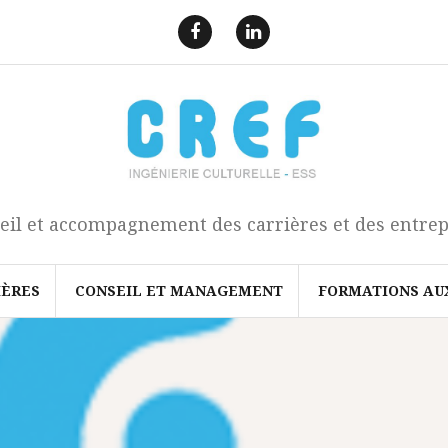
F
L
a
i
e
n
c
k
b
e
o
d
o
I
k
n
eil et accompagnement des carrières et des entrep
IÈRES
CONSEIL ET MANAGEMENT
FORMATIONS AU