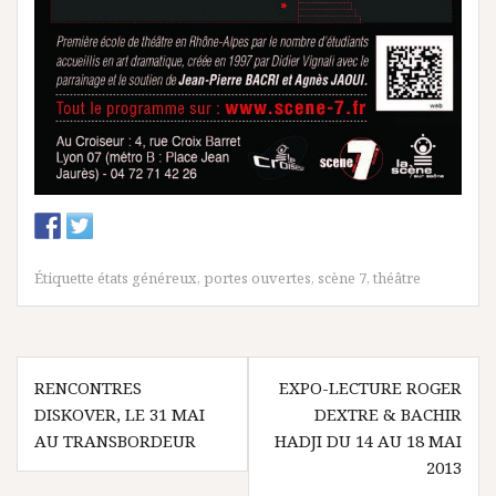
Étiquette
états généreux
,
portes ouvertes
,
scène 7
,
théâtre
N
RENCONTRES
EXPO-LECTURE ROGER
DISKOVER, LE 31 MAI
DEXTRE & BACHIR
a
AU TRANSBORDEUR
HADJI DU 14 AU 18 MAI
v
2013