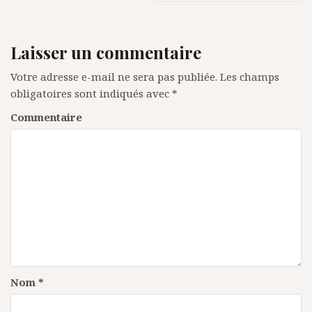
i
g
a
Laisser un commentaire
t
Votre adresse e-mail ne sera pas publiée.
Les champs
i
obligatoires sont indiqués avec
*
o
Commentaire
n
d
e
l
’
a
r
Nom
*
t