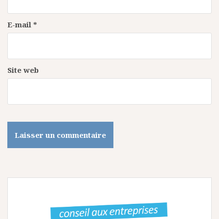
i
c
E-mail
*
l
e
Site web