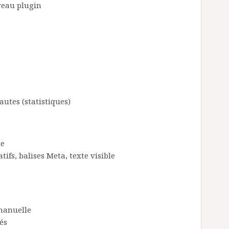
uveau plugin
nautes (statistiques)
le
tifs, balises Meta, texte visible
manuelle
és