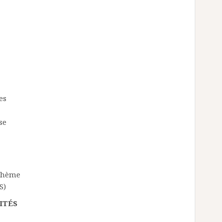
es
se
 thème
S)
ITÉS