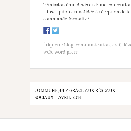
l’émission d’un devis et d’une conventio
L’inscription est validée à réception de 
commande formalisé.
Étiquette
blog
,
communication
,
cref
,
dév
web
,
word press
N
COMMUNIQUEZ GRÂCE AUX RÉSEAUX
SOCIAUX – AVRIL 2014
a
v
i
g