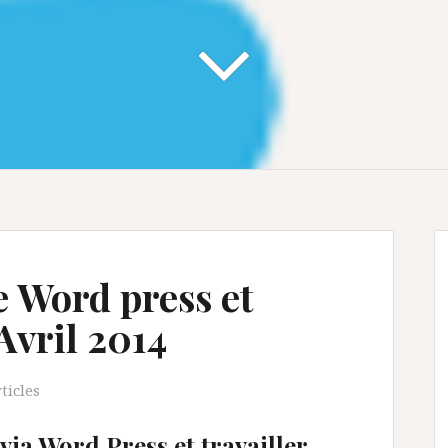
e Word press et
Avril 2014
ticles
via Word Press et travailler