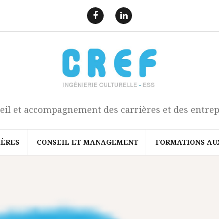
F
L
a
i
e
n
c
k
b
e
o
d
o
I
k
n
eil et accompagnement des carrières et des entrep
IÈRES
CONSEIL ET MANAGEMENT
FORMATIONS AU