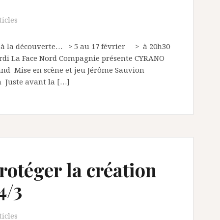
ticles
 à la découverte… > 5 au 17 février > à 20h30
ardi La Face Nord Compagnie présente CYRANO
nd Mise en scène et jeu Jérôme Sauvion
n Juste avant la […]
rotéger la création
4/3
ticles