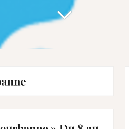
banne
lleurbanne » Du 8 au