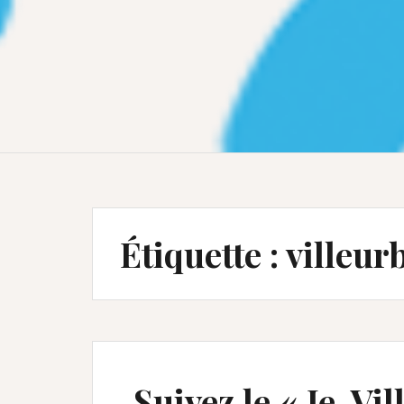
Étiquette :
villeur
Suivez le « Je-Vi