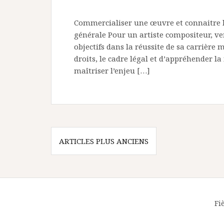
Commercialiser une œuvre et connaitre le
générale Pour un artiste compositeur, ven
objectifs dans la réussite de sa carrière
droits, le cadre légal et d’appréhender l
maîtriser l’enjeu […]
N
ARTICLES PLUS ANCIENS
a
v
i
Fi
g