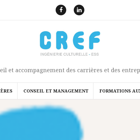
F
L
a
i
e
n
c
k
b
e
o
d
o
I
k
n
eil et accompagnement des carrières et des entrep
IÈRES
CONSEIL ET MANAGEMENT
FORMATIONS AU