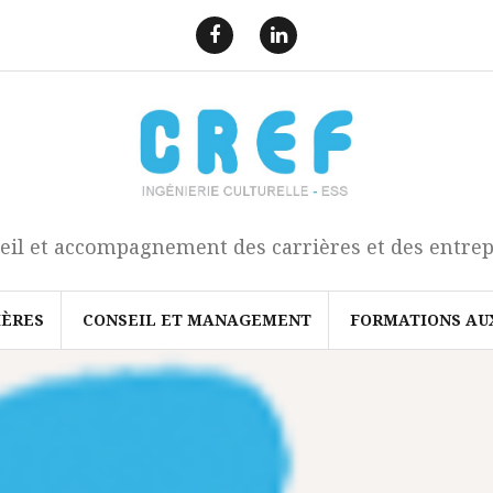
F
L
a
i
e
n
c
k
b
e
o
d
o
I
k
n
eil et accompagnement des carrières et des entrep
IÈRES
CONSEIL ET MANAGEMENT
FORMATIONS AU