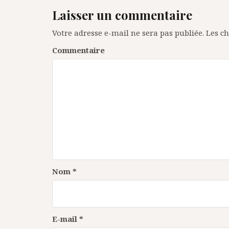
i
Laisser un commentaire
g
Votre adresse e-mail ne sera pas publiée.
Les ch
a
Commentaire
t
i
o
n
d
e
l
’
Nom
*
a
r
E-mail
*
t