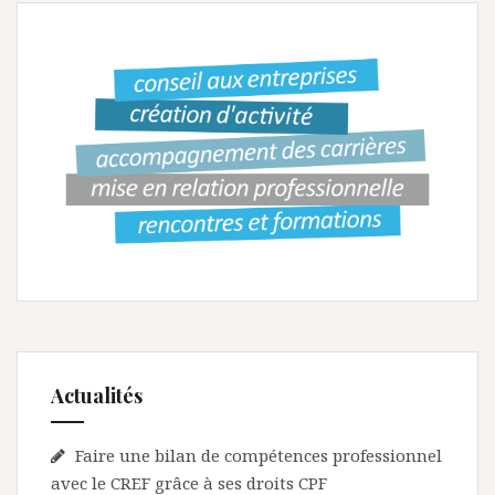
a
t
i
o
n
d
e
l
’
a
r
Actualités
t
i
Faire une bilan de compétences professionnel
c
avec le CREF grâce à ses droits CPF