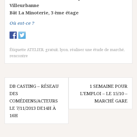
Villeurbanne
Bât La Minoterie, 3 ème étage
Où est-ce ?
Étiquette
ATELIER
,
gratuit
,
lyon
,
réaliser une étude de marché
,
rencontre
N
DB CASTING – RÉSEAU
1 SEMAINE POUR
DES
L’EMPLOI – LE 15/10 –
a
COMÉDIENS/ACTEURS
MARCHÉ GARE
v
LE 7/11/2013 DE14H À
16H
i
g