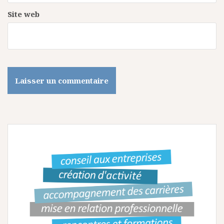
e
Site web