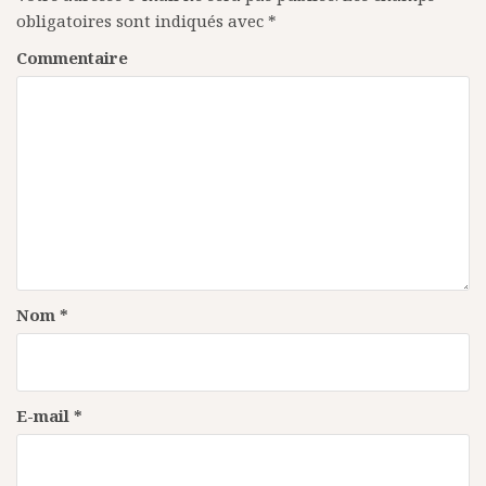
t
obligatoires sont indiqués avec
*
i
Commentaire
o
n
d
e
l
’
a
Nom
*
r
t
i
E-mail
*
c
l