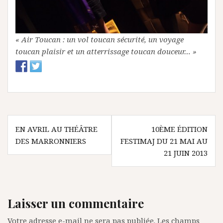
« Air Toucan : un vol toucan sécurité, un voyage
toucan plaisir et un atterrissage toucan douceur… »
N
EN AVRIL AU THÉÂTRE
10ÈME ÉDITION
DES MARRONNIERS
FESTIMAJ DU 21 MAI AU
a
21 JUIN 2013
v
i
g
Laisser un commentaire
a
Votre adresse e-mail ne sera pas publiée.
Les champs