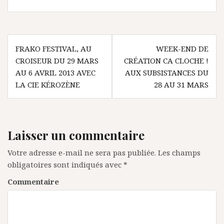
N
FRAKO FESTIVAL, AU
WEEK-END DE
CROISEUR DU 29 MARS
CRÉATION CA CLOCHE !
a
AU 6 AVRIL 2013 AVEC
AUX SUBSISTANCES DU
v
LA CIE KÉROZÈNE
28 AU 31 MARS
i
g
a
Laisser un commentaire
t
Votre adresse e-mail ne sera pas publiée.
Les champs
i
obligatoires sont indiqués avec
*
o
Commentaire
n
d