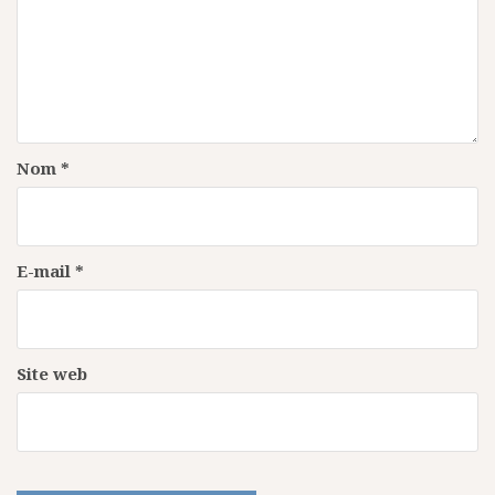
e
l
’
a
r
Nom
*
t
i
c
E-mail
*
l
e
Site web