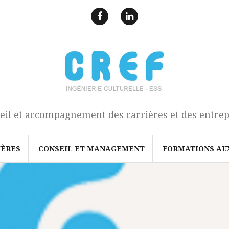
F
L
a
i
e
n
c
k
b
e
o
d
o
I
k
n
eil et accompagnement des carrières et des entrep
IÈRES
CONSEIL ET MANAGEMENT
FORMATIONS AU