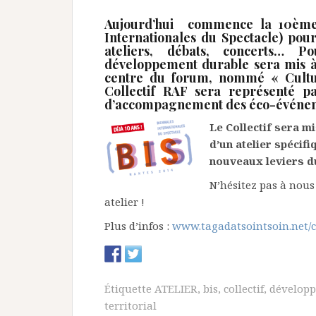
Aujourd’hui commence la 10ème 
Internationales du Spectacle) pour
ateliers, débats, concerts…
Po
développement durable sera mis à
centre du forum, nommé « Cult
Collectif RAF sera représenté p
d’accompagnement des éco-événe
Le C
ollectif sera mi
d’un atelier spécifi
nouveaux
leviers 
N’hésitez pas à nous 
atelier !
Plus d’infos :
www.tagadatsointsoin.net/co
Étiquette
ATELIER
,
bis
,
collectif
,
dévelop
territorial