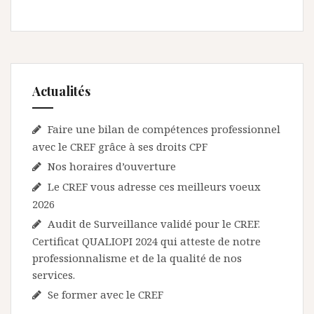
’
a
r
t
Actualités
i
c
Faire une bilan de compétences professionnel
l
avec le CREF grâce à ses droits CPF
Nos horaires d’ouverture
e
Le CREF vous adresse ces meilleurs voeux
2026
Audit de Surveillance validé pour le CREF.
Certificat QUALIOPI 2024 qui atteste de notre
professionnalisme et de la qualité de nos
services.
Se former avec le CREF