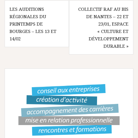
N
LES AUDITIONS
COLLECTIF RAF AU BIS
RÉGIONALES DU
DE NANTES – 22 ET
a
PRINTEMPS DE
23/01, ESPACE
v
BOURGES – LES 13 ET
« CULTURE ET
14/02
DÉVELOPPEMENT
i
DURABLE »
g
a
t
i
o
n
d
e
l