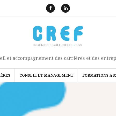
F
L
a
i
e
n
c
k
b
e
o
d
o
I
k
n
eil et accompagnement des carrières et des entrep
IÈRES
CONSEIL ET MANAGEMENT
FORMATIONS AU