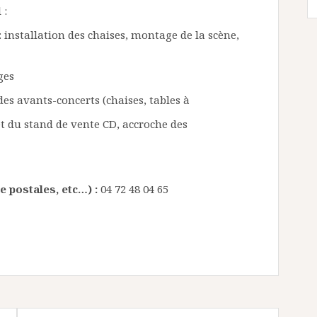
 :
 : installation des chaises, montage de la scène,
ges
 des avants-concerts (chaises, tables à
 et du stand de vente CD, accroche des
 postales, etc…) :
04 72 48 04 65