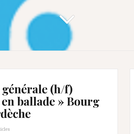
 générale (h/f)
 en ballade » Bourg
rdèche
icles