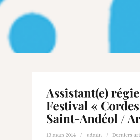
Assistant(e) régie
Festival « Cordes
Saint-Andéol / A
13 mars 2014
admin
Derniers art