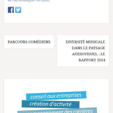
N
PARCOURS COMÉDIENS
DIVERSITÉ MUSICALE
DANS LE PAYSAGE
a
AUDIOVISUEL : LE
v
RAPPORT 2014
i
g
a
t
i
o