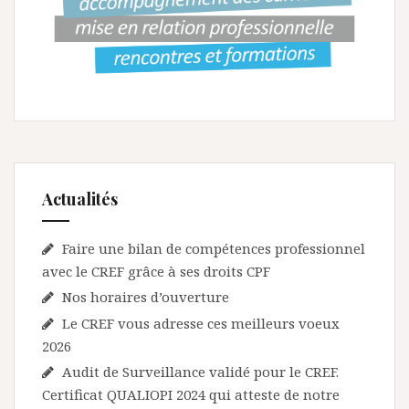
n
d
e
l
’
a
r
Actualités
t
Faire une bilan de compétences professionnel
i
avec le CREF grâce à ses droits CPF
c
Nos horaires d’ouverture
l
Le CREF vous adresse ces meilleurs voeux
e
2026
Audit de Surveillance validé pour le CREF.
Certificat QUALIOPI 2024 qui atteste de notre