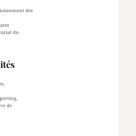
ctionnement des
ires
euriat du
ités
on,
eporting,
rce de