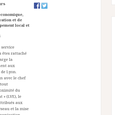
urs
 économique,
vation et de
pement local et
5
 service
 êtes rattaché
arge la
ment aux
 de Lyon.
n avec le chef
 tout
roximité du
 » (LVE), le
ttribués aux
seau et la mise
mmunication