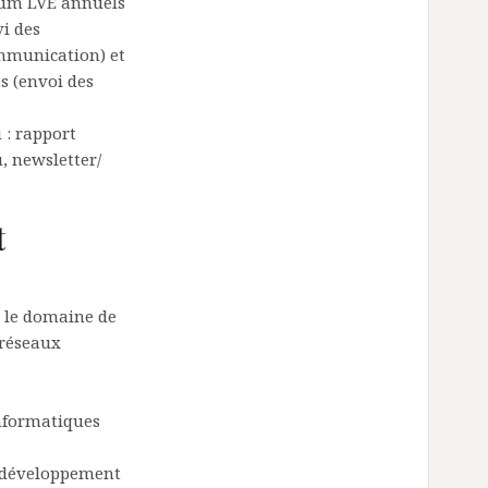
orum LVE annuels
i des
ommunication) et
s (envoi des
 : rapport
u, newsletter/
t
 le domaine de
 réseaux
informatiques
e développement