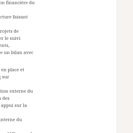
on financière du
ucture faisant
projets de
r le suivi
ents,
re un bilan avec
 en place et
g sur
tion externe du
n des
 appui sur la
interne du