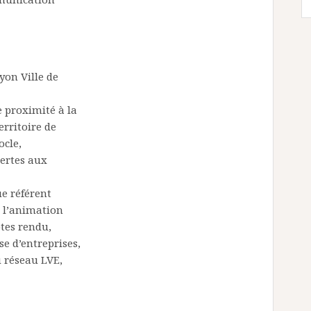
yon Ville de
 proximité à la
erritoire de
ocle,
vertes aux
e référent
n, l’animation
ptes rendu,
se d’entreprises,
u réseau LVE,