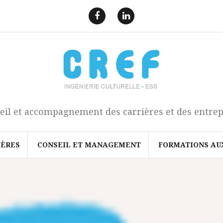
F
L
a
i
e
n
c
k
b
e
o
d
o
I
k
n
eil et accompagnement des carrières et des entrep
IÈRES
CONSEIL ET MANAGEMENT
FORMATIONS AU