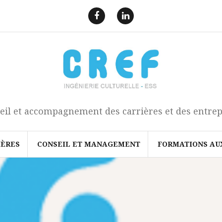
F
L
a
i
e
n
c
k
b
e
o
d
o
I
k
n
eil et accompagnement des carrières et des entrep
IÈRES
CONSEIL ET MANAGEMENT
FORMATIONS AU