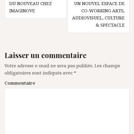
N
DU NOUVEAU CHEZ
UN NOUVEL ESPACE DE
IMAGINOVE
CO-WORKING ARTS,
a
AUDIOVISUEL, CULTURE
v
& SPECTACLE
i
g
a
Laisser un commentaire
t
Votre adresse e-mail ne sera pas publiée.
Les champs
i
obligatoires sont indiqués avec
*
o
Commentaire
n
d
e
l
’