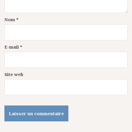
a
r
Nom
*
t
i
c
E-mail
*
l
e
Site web