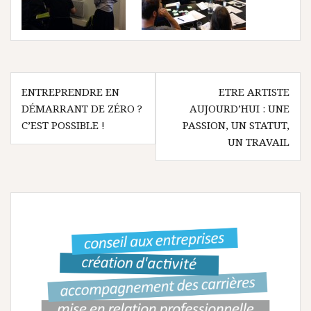
N
ENTREPRENDRE EN
ETRE ARTISTE
DÉMARRANT DE ZÉRO ?
AUJOURD’HUI : UNE
a
C’EST POSSIBLE !
PASSION, UN STATUT,
v
UN TRAVAIL
i
g
a
t
i
o
n