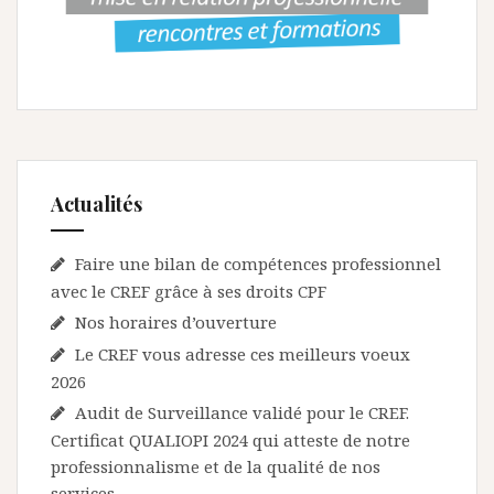
d
e
l
’
a
r
Actualités
t
Faire une bilan de compétences professionnel
i
avec le CREF grâce à ses droits CPF
c
Nos horaires d’ouverture
l
Le CREF vous adresse ces meilleurs voeux
e
2026
Audit de Surveillance validé pour le CREF.
Certificat QUALIOPI 2024 qui atteste de notre
professionnalisme et de la qualité de nos
services.