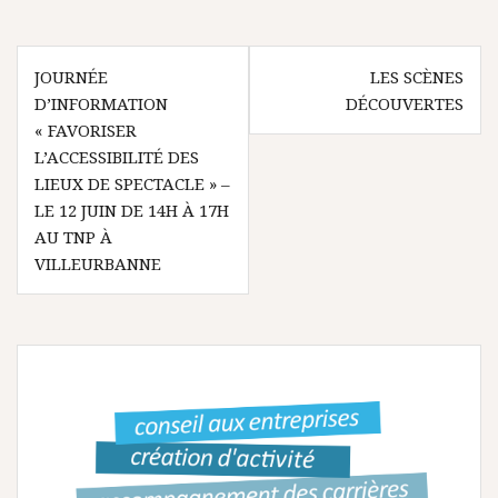
N
JOURNÉE
LES SCÈNES
D’INFORMATION
DÉCOUVERTES
a
« FAVORISER
v
L’ACCESSIBILITÉ DES
LIEUX DE SPECTACLE » –
i
LE 12 JUIN DE 14H À 17H
g
AU TNP À
a
VILLEURBANNE
t
i
o
n
d
e