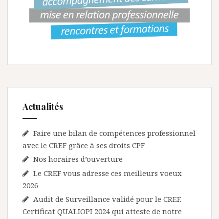
l
’
a
r
t
i
c
Actualités
l
Faire une bilan de compétences professionnel
e
avec le CREF grâce à ses droits CPF
Nos horaires d’ouverture
Le CREF vous adresse ces meilleurs voeux
2026
Audit de Surveillance validé pour le CREF.
Certificat QUALIOPI 2024 qui atteste de notre