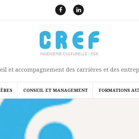
F
L
a
i
e
n
c
k
b
e
o
d
o
I
k
n
eil et accompagnement des carrières et des entrep
IÈRES
CONSEIL ET MANAGEMENT
FORMATIONS AU