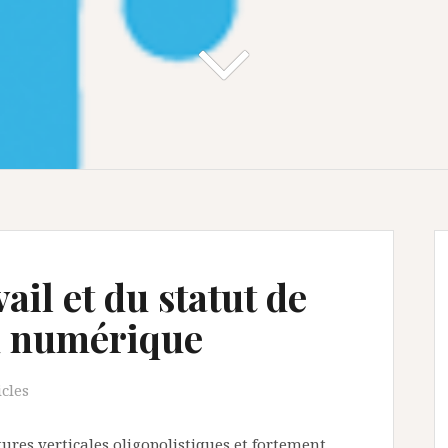
ail et du statut de
 du numérique
icles
ures verticales oligopolistiques et fortement