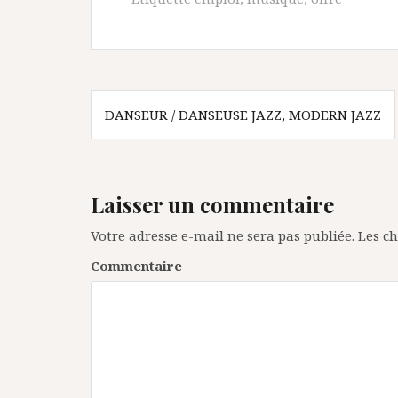
N
DANSEUR / DANSEUSE JAZZ, MODERN JAZZ
a
v
Laisser un commentaire
i
g
Votre adresse e-mail ne sera pas publiée.
Les ch
a
Commentaire
t
i
o
n