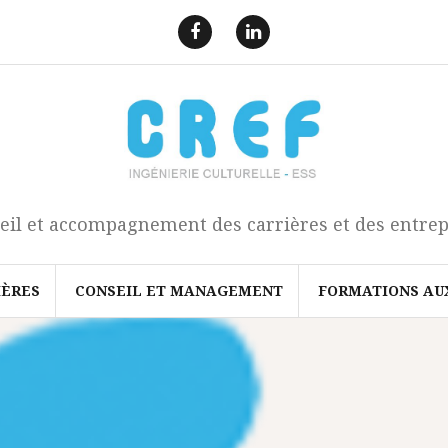
F
L
a
i
e
n
c
k
b
e
o
d
o
I
k
n
eil et accompagnement des carrières et des entrep
IÈRES
CONSEIL ET MANAGEMENT
FORMATIONS AU