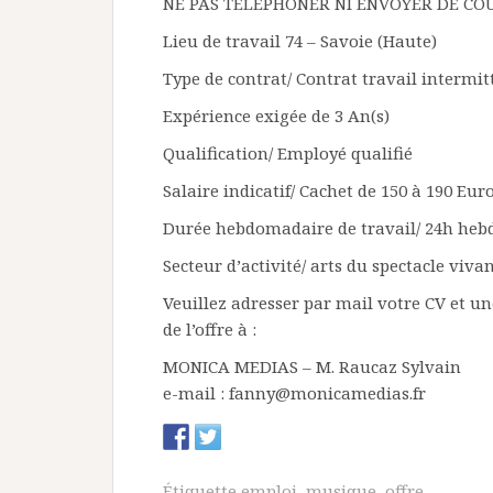
NE PAS TÉLÉPHONER NI ENVOYER DE COU
Lieu de travail 74 – Savoie (Haute)
Type de contrat/ Contrat travail intermitt
Expérience exigée de 3 An(s)
Qualification/ Employé qualifié
Salaire indicatif/ Cachet de 150 à 190 Eur
Durée hebdomadaire de travail/ 24h heb
Secteur d’activité/ arts du spectacle viva
Veuillez adresser par mail votre CV et u
de l’offre à :
MONICA MEDIAS – M. Raucaz Sylvain
e-mail : fanny@monicamedias.fr
Étiquette
emploi
,
musique
,
offre