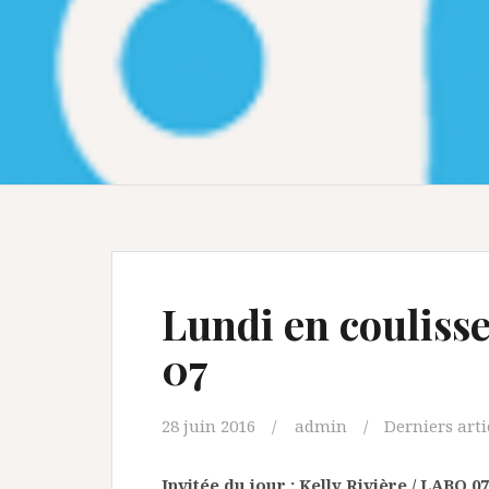
Lundi en coulisse
07
28 juin 2016
admin
Derniers arti
Invitée du jour : Kelly Rivière / LABO 07