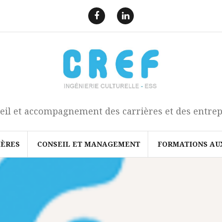
F
L
a
i
e
n
c
k
b
e
o
d
o
I
k
n
eil et accompagnement des carrières et des entrep
IÈRES
CONSEIL ET MANAGEMENT
FORMATIONS AU