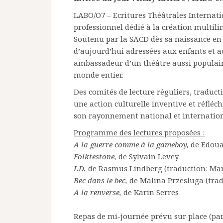
LABO/O7 – Ecritures Théâtrales Internati
professionnel dédié à la création multili
Soutenu par la SACD dès sa naissance en
d’aujourd’hui adressées aux enfants et a
ambassadeur d’un théâtre aussi populair
monde entier.
Des comités de lecture réguliers, traduct
une action culturelle inventive et réfléc
son rayonnement national et internation
Programme des lectures proposées :
A la guerre comme à la gameboy,
de Edou
Folktestone,
de Sylvain Levey
I.D,
de Rasmus Lindberg (traduction: Ma
Bec dans le bec,
de Malina Przesluga (tra
A la renverse,
de Karin Serres
Repas de mi-journée prévu sur place (par