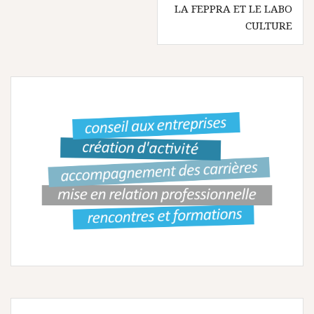
LA FEPPRA ET LE LABO
i
CULTURE
g
a
t
i
o
n
d
e
l
’
a
r