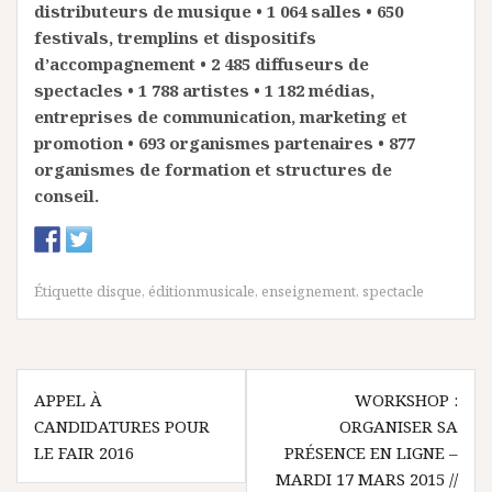
distributeurs de musique • 1 064 salles • 650
festivals, tremplins et dispositifs
d’accompagnement • 2 485 diffuseurs de
spectacles • 1 788 artistes • 1 182 médias,
entreprises de communication, marketing et
promotion • 693 organismes partenaires • 877
organismes de formation et structures de
conseil.
Étiquette
disque
,
éditionmusicale
,
enseignement
,
spectacle
N
APPEL À
WORKSHOP :
CANDIDATURES POUR
ORGANISER SA
a
LE FAIR 2016
PRÉSENCE EN LIGNE –
v
MARDI 17 MARS 2015 //