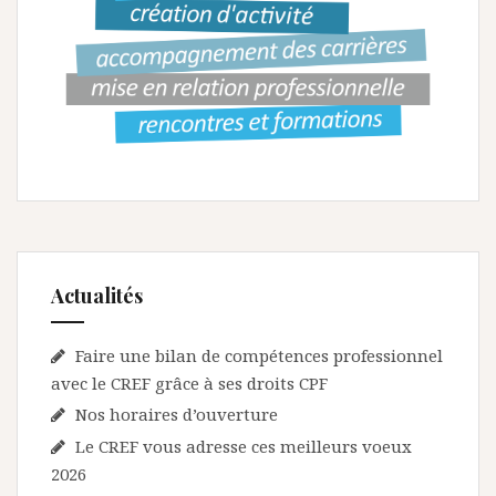
o
n
d
e
l
’
a
r
Actualités
t
i
Faire une bilan de compétences professionnel
c
avec le CREF grâce à ses droits CPF
l
Nos horaires d’ouverture
e
Le CREF vous adresse ces meilleurs voeux
2026