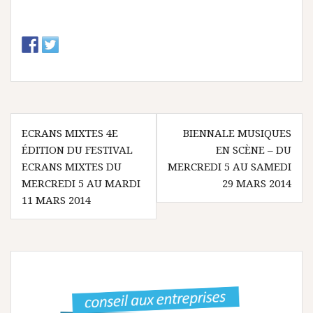
N
ECRANS MIXTES 4E
BIENNALE MUSIQUES
ÉDITION DU FESTIVAL
EN SCÈNE – DU
a
ECRANS MIXTES DU
MERCREDI 5 AU SAMEDI
v
MERCREDI 5 AU MARDI
29 MARS 2014
11 MARS 2014
i
g
a
t
i