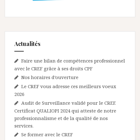
e
l
’
a
r
Actualités
t
Faire une bilan de compétences professionnel
i
avec le CREF grâce à ses droits CPF
c
Nos horaires d’ouverture
l
Le CREF vous adresse ces meilleurs voeux
e
2026
Audit de Surveillance validé pour le CREF.
Certificat QUALIOPI 2024 qui atteste de notre
professionnalisme et de la qualité de nos
services.
Se former avec le CREF