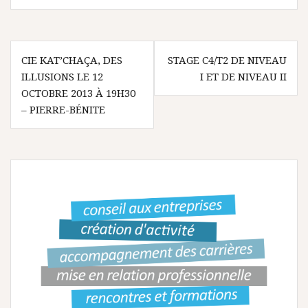
N
CIE KAT’CHAÇA, DES
STAGE C4/T2 DE NIVEAU
ILLUSIONS LE 12
I ET DE NIVEAU II
a
OCTOBRE 2013 À 19H30
v
– PIERRE-BÉNITE
i
g
a
t
i
o
n
d