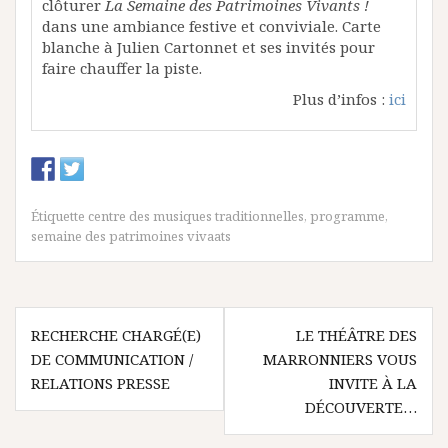
clôturer
La Semaine des Patrimoines Vivants !
dans une ambiance festive et conviviale. Carte
blanche à Julien Cartonnet et ses invités pour
faire chauffer la piste.
Plus d’infos :
ici
Étiquette
centre des musiques traditionnelles
,
programme
,
semaine des patrimoines vivaats
N
RECHERCHE CHARGÉ(E)
LE THÉÂTRE DES
DE COMMUNICATION /
MARRONNIERS VOUS
a
RELATIONS PRESSE
INVITE À LA
v
DÉCOUVERTE…
i