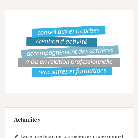
g
a
t
i
o
n
d
e
l
’
a
r
Actualités
t
Faire une bilan de compétences professionnel