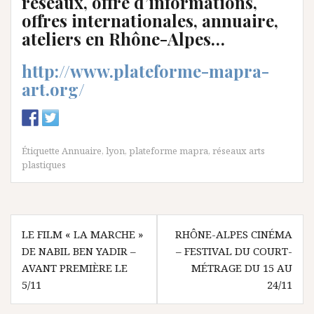
réseaux, offre d’informations,
offres internationales, annuaire,
ateliers en Rhône-Alpes…
http://www.plateforme-mapra-
art.org/
Étiquette
Annuaire
,
lyon
,
plateforme mapra
,
réseaux arts
plastiques
N
LE FILM « LA MARCHE »
RHÔNE-ALPES CINÉMA
DE NABIL BEN YADIR –
– FESTIVAL DU COURT-
a
AVANT PREMIÈRE LE
MÉTRAGE DU 15 AU
v
5/11
24/11
i