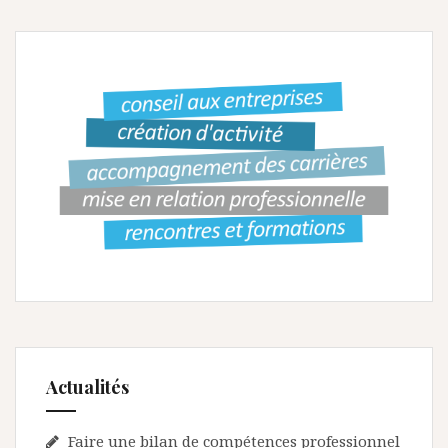
g
a
t
i
o
n
d
e
l
’
a
r
Actualités
t
Faire une bilan de compétences professionnel