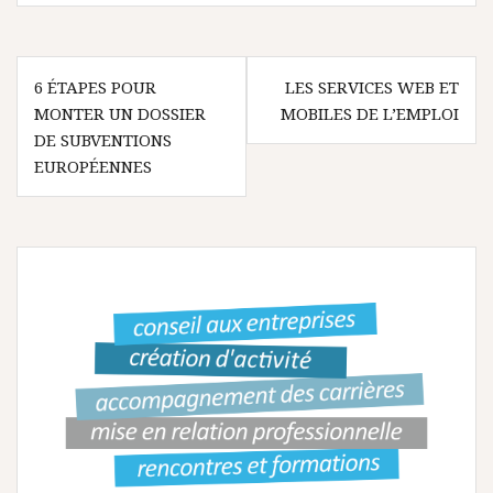
N
6 ÉTAPES POUR
LES SERVICES WEB ET
MONTER UN DOSSIER
MOBILES DE L’EMPLOI
a
DE SUBVENTIONS
v
EUROPÉENNES
i
g
a
t
i
o
n
d