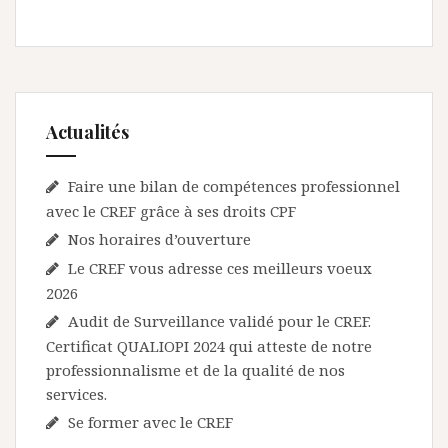
e
l
’
a
r
Actualités
t
Faire une bilan de compétences professionnel
i
avec le CREF grâce à ses droits CPF
c
Nos horaires d’ouverture
l
Le CREF vous adresse ces meilleurs voeux
e
2026
Audit de Surveillance validé pour le CREF.
Certificat QUALIOPI 2024 qui atteste de notre
professionnalisme et de la qualité de nos
services.
Se former avec le CREF