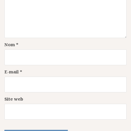
d
e
l
’
a
Nom
*
r
t
i
E-mail
*
c
l
e
Site web