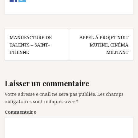
N
MANUFACTURE DE
APPEL À PROJET NUIT
TALENTS – SAINT-
MUTINE, CINÉMA
a
ETIENNE
MILITANT
v
i
g
Laisser un commentaire
a
Votre adresse e-mail ne sera pas publiée.
Les champs
t
obligatoires sont indiqués avec
*
i
Commentaire
o
n