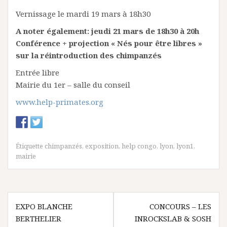
Vernissage le mardi 19 mars à 18h30
A noter également: jeudi 21 mars de 18h30 à 20h
Conférence + projection « Nés pour être libres »
sur la réintroduction des chimpanzés
Entrée libre
Mairie du 1er – salle du conseil
www.help-primates.org
Étiquette
chimpanzés
,
exposition
,
help congo
,
lyon
,
lyon1
,
mairie
N
EXPO BLANCHE
CONCOURS – LES
BERTHELIER
INROCKSLAB & SOSH
a