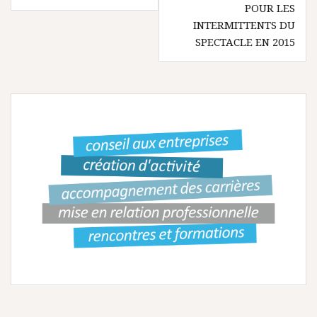
a
POUR LES
v
INTERMITTENTS DU
SPECTACLE EN 2015
i
g
a
t
i
o
n
d
e
l
’
a