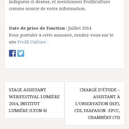
indiquées ci-dessus, et mentionner Profilculture
comme source de votre information.
Date de prise de fonction :
Juillet 2014
Pour postuler à cette annonce, rendez-vous sur le
site
Profil Culture :
N
STAGE ASSISTANT
CHARGÉ D’ÉTUDE –
WEB/FESTIVAL LUMIÈRE
ASSISTANT À
a
2014, INSTITUT
L’OBSERVATION (H/F),
v
LUMIÈRE (LYON 8)
CDI, DIAPASON -EPCC,
CHAMBÉRY (73)
i