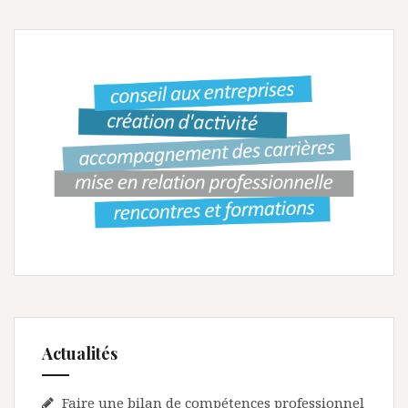
g
a
t
i
o
n
d
e
l
’
a
r
Actualités
t
i
Faire une bilan de compétences professionnel