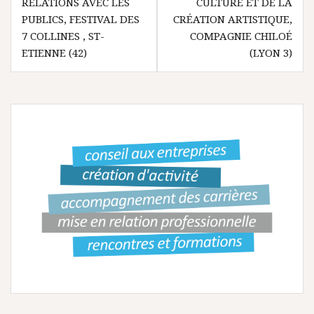
RELATIONS AVEC LES
CULTURE ET DE LA
v
PUBLICS, FESTIVAL DES
CRÉATION ARTISTIQUE,
7 COLLINES , ST-
COMPAGNIE CHILOÉ
i
ETIENNE (42)
(LYON 3)
g
a
t
i
o
n
d
e
l
’
a