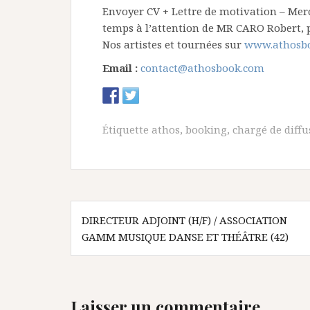
Envoyer CV + Lettre de motivation – Merc
temps à l’attention de MR CARO Robert, 
Nos artistes et tournées sur
www.athosb
Email :
contact@athosbook.com
Étiquette
athos
,
booking
,
chargé de diffu
N
DIRECTEUR ADJOINT (H/F) / ASSOCIATION
GAMM MUSIQUE DANSE ET THÉÂTRE (42)
a
v
i
Laisser un commentaire