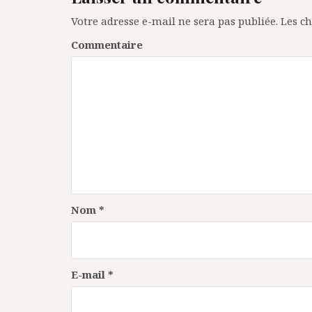
g
Votre adresse e-mail ne sera pas publiée.
Les ch
a
Commentaire
t
i
o
n
d
e
l
’
Nom
*
a
r
E-mail
*
t
i