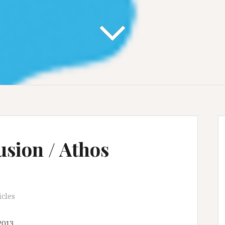
usion / Athos
icles
2013