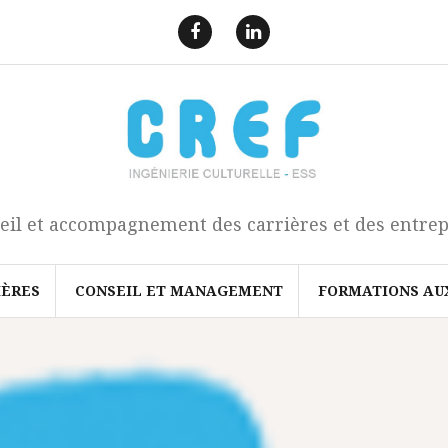
F
L
a
i
e
n
c
k
b
e
o
d
o
I
k
n
eil et accompagnement des carrières et des entrep
IÈRES
CONSEIL ET MANAGEMENT
FORMATIONS AU