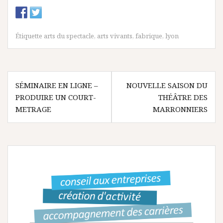
Étiquette
arts du spectacle
,
arts vivants
,
fabrique
,
lyon
N
SÉMINAIRE EN LIGNE –
NOUVELLE SAISON DU
PRODUIRE UN COURT-
THÉÂTRE DES
a
METRAGE
MARRONNIERS
v
i
g
a
t
i
o