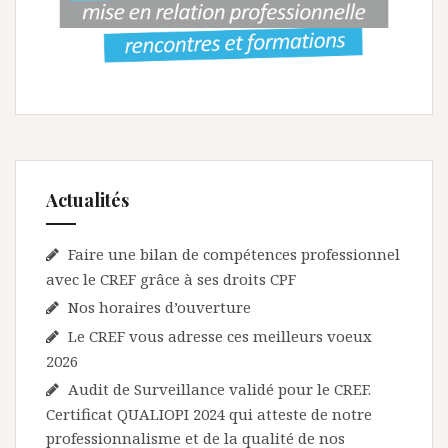
n
d
e
l
’
a
Actualités
r
t
Faire une bilan de compétences professionnel
avec le CREF grâce à ses droits CPF
i
Nos horaires d’ouverture
c
Le CREF vous adresse ces meilleurs voeux
l
2026
e
Audit de Surveillance validé pour le CREF.
Certificat QUALIOPI 2024 qui atteste de notre
professionnalisme et de la qualité de nos