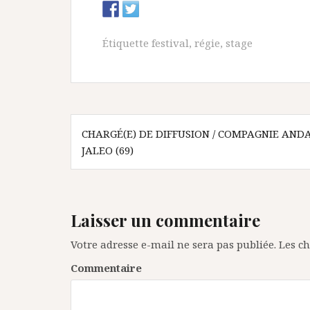
Étiquette
festival
,
régie
,
stage
N
CHARGÉ(E) DE DIFFUSION / COMPAGNIE AND
JALEO (69)
a
v
i
Laisser un commentaire
g
Votre adresse e-mail ne sera pas publiée.
Les ch
a
Commentaire
t
i