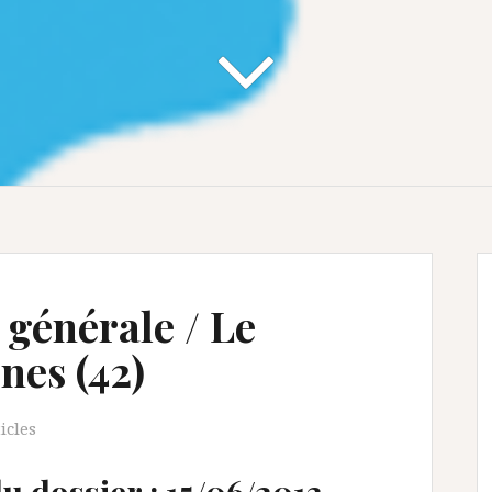
 générale / Le
ines (42)
icles
du dossier :
15/06/2013