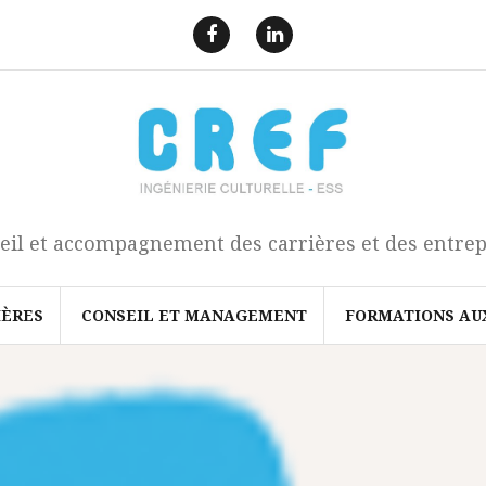
F
L
a
i
e
n
c
k
b
e
o
d
o
I
k
n
eil et accompagnement des carrières et des entrep
IÈRES
CONSEIL ET MANAGEMENT
FORMATIONS AU