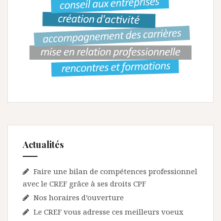
i
o
n
d
e
l
’
a
r
Actualités
t
i
Faire une bilan de compétences professionnel
c
avec le CREF grâce à ses droits CPF
l
Nos horaires d’ouverture
e
Le CREF vous adresse ces meilleurs voeux