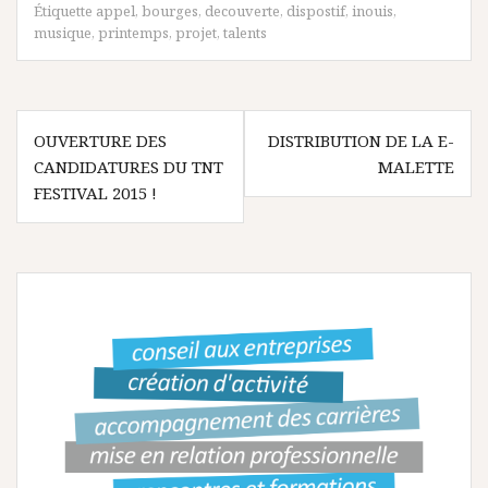
Étiquette
appel
,
bourges
,
decouverte
,
dispostif
,
inouis
,
musique
,
printemps
,
projet
,
talents
N
OUVERTURE DES
DISTRIBUTION DE LA E-
CANDIDATURES DU TNT
MALETTE
a
FESTIVAL 2015 !
v
i
g
a
t
i
o
n