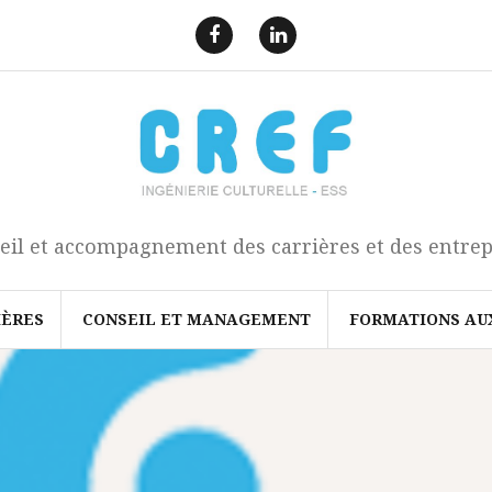
F
L
a
i
e
n
c
k
b
e
o
d
o
I
k
n
eil et accompagnement des carrières et des entrep
IÈRES
CONSEIL ET MANAGEMENT
FORMATIONS AU