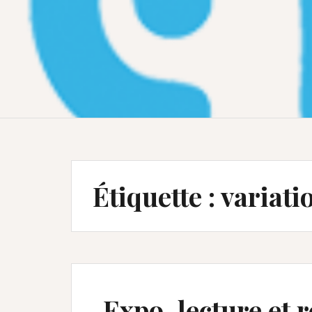
Étiquette :
variati
Expo, lecture et 