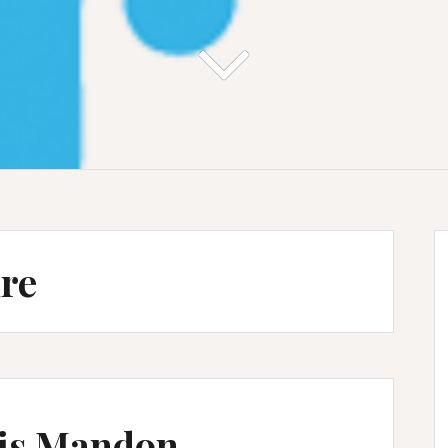
re
uis Mandon –