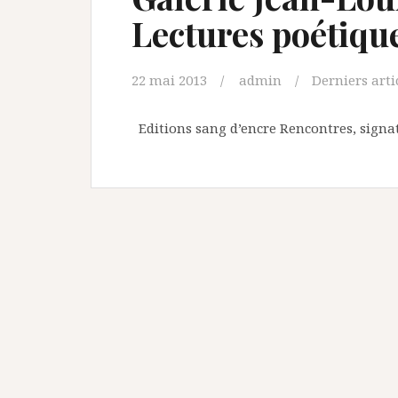
Lectures poétiqu
22 mai 2013
admin
Derniers arti
Editions sang d’encre Rencontres, signat