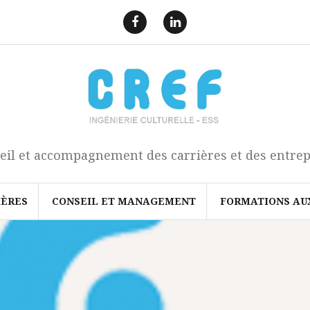
F
L
a
i
e
n
c
k
b
e
o
d
o
I
k
n
eil et accompagnement des carrières et des entrep
IÈRES
CONSEIL ET MANAGEMENT
FORMATIONS AU