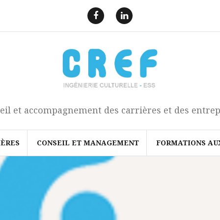
F
L
a
i
e
n
c
k
b
e
o
d
o
I
k
n
eil et accompagnement des carrières et des entrep
IÈRES
CONSEIL ET MANAGEMENT
FORMATIONS AU