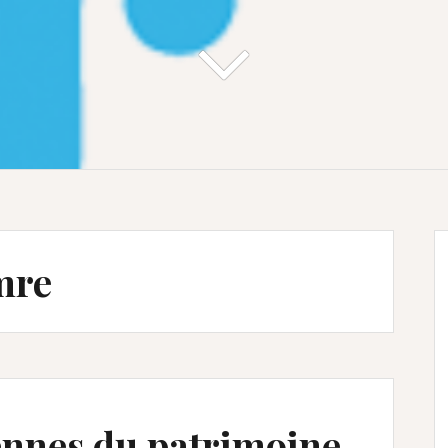
mre
ennes du patrimoine