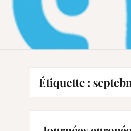
Étiquette :
septeb
Journées europé