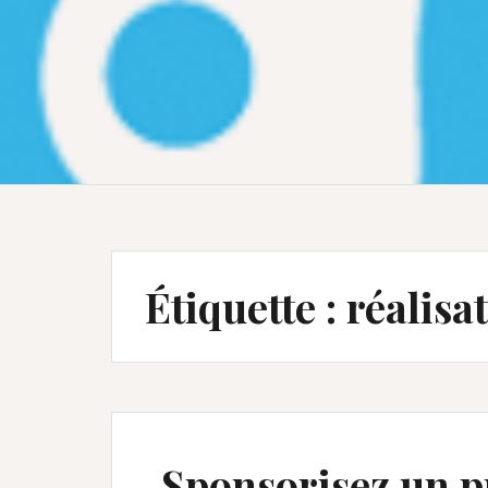
Étiquette :
réalisa
Sponsorisez un p