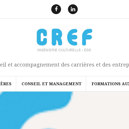
F
L
a
i
e
n
c
k
b
e
o
d
o
I
k
n
eil et accompagnement des carrières et des entrep
IÈRES
CONSEIL ET MANAGEMENT
FORMATIONS AU