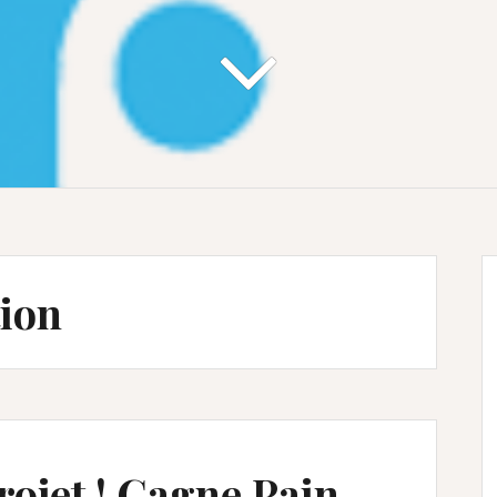
tion
rojet ! Gagne Pain