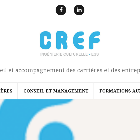
F
L
a
i
e
n
c
k
b
e
o
d
o
I
k
n
eil et accompagnement des carrières et des entrep
IÈRES
CONSEIL ET MANAGEMENT
FORMATIONS AU