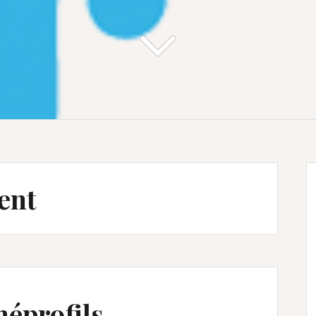
ent
éprofils –