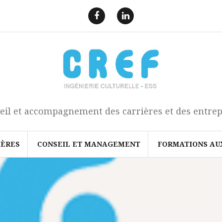
F
L
a
i
e
n
c
k
b
e
o
d
o
I
k
n
eil et accompagnement des carrières et des entrep
IÈRES
CONSEIL ET MANAGEMENT
FORMATIONS AU