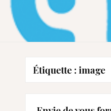
Étiquette :
image
Envie de vous for