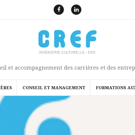
F
L
a
i
e
n
c
k
b
e
o
d
o
I
k
n
eil et accompagnement des carrières et des entrep
IÈRES
CONSEIL ET MANAGEMENT
FORMATIONS AU