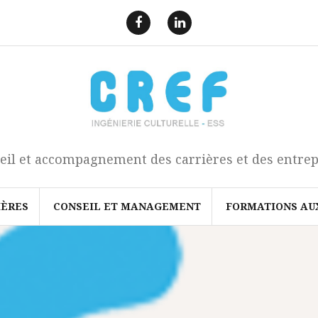
F
L
a
i
e
n
c
k
b
e
o
d
o
I
k
n
eil et accompagnement des carrières et des entrep
IÈRES
CONSEIL ET MANAGEMENT
FORMATIONS AU