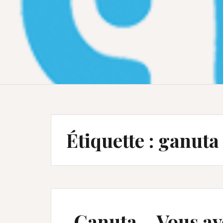
Étiquette :
ganuta
Ganuta – Vous av