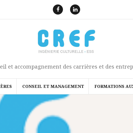
F
L
a
i
e
n
c
k
b
e
o
d
o
I
k
n
eil et accompagnement des carrières et des entrep
IÈRES
CONSEIL ET MANAGEMENT
FORMATIONS AU