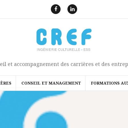
F
L
a
i
e
n
c
k
b
e
o
d
o
I
k
n
eil et accompagnement des carrières et des entrep
IÈRES
CONSEIL ET MANAGEMENT
FORMATIONS AU