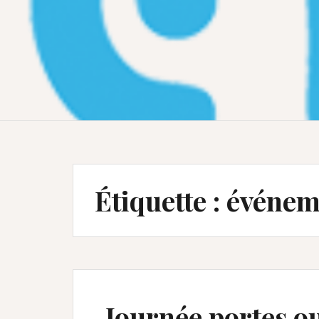
Étiquette :
événem
Journée portes o