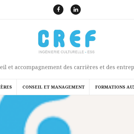
F
L
a
i
e
n
c
k
b
e
o
d
o
I
k
n
eil et accompagnement des carrières et des entrep
IÈRES
CONSEIL ET MANAGEMENT
FORMATIONS AU