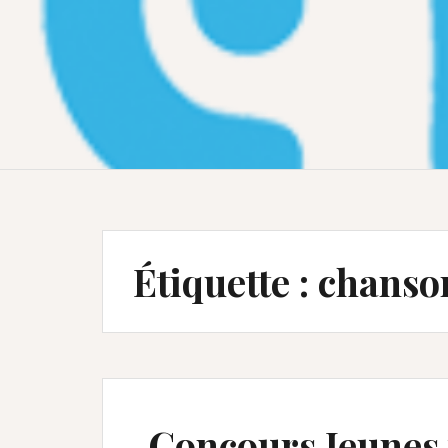
Étiquette :
chanson
Concours Jeunes 