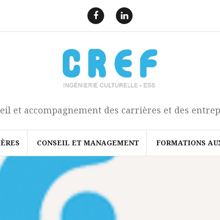
F
L
a
i
e
n
c
k
b
e
o
d
o
I
k
n
eil et accompagnement des carrières et des entrep
IÈRES
CONSEIL ET MANAGEMENT
FORMATIONS AU