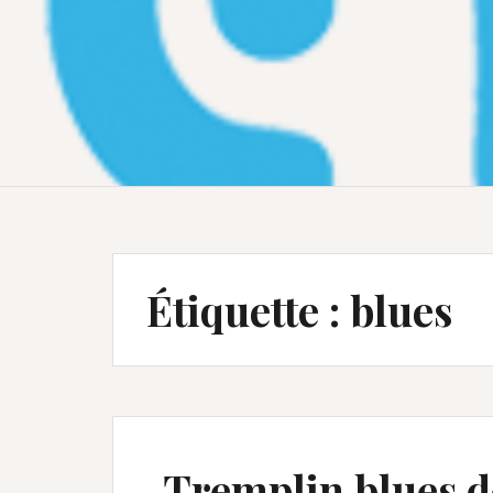
Étiquette :
blues
Tremplin blues d