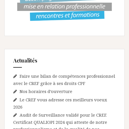
o
n
d
e
s
a
Actualités
r
t
Faire une bilan de compétences professionnel
i
avec le CREF grâce à ses droits CPF
c
Nos horaires d’ouverture
Le CREF vous adresse ces meilleurs voeux
l
2026
e
Audit de Surveillance validé pour le CREF.
s
Certificat QUALIOPI 2024 qui atteste de notre
professionnalisme et de la qualité de nos