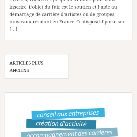
inscrire. L’objet du Fair est le soutien et l’aide au
démarrage de carrière d’artistes ou de groupes
musicaux résidant en France. Ce dispositif porte sur
[…]
N
ARTICLES PLUS
ANCIENS
a
v
i
g
a
t
i